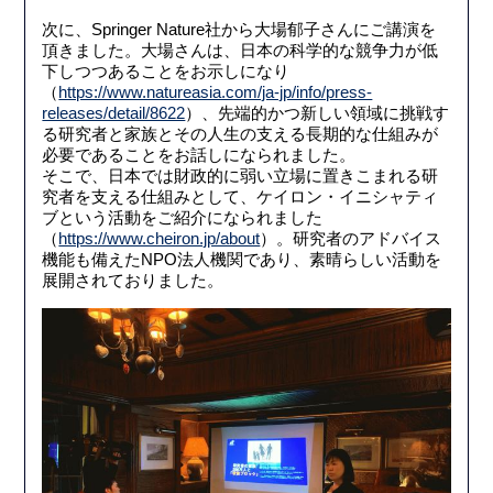
次に、Springer Nature社から大場郁子さんにご講演を
頂きました。大場さんは、日本の科学的な競争力が低
下しつつあることをお示しになり
（
https://www.natureasia.com/ja-jp/info/press-
releases/detail/8622
）、先端的かつ新しい領域に挑戦す
る研究者と家族とその人生の支える長期的な仕組みが
必要であることをお話しになられました。
そこで、日本では財政的に弱い立場に置きこまれる研
究者を支える仕組みとして、ケイロン・イニシャティ
ブという活動をご紹介になられました
（
https://www.cheiron.jp/about
）。研究者のアドバイス
機能も備えたNPO法人機関であり、素晴らしい活動を
展開されておりました。