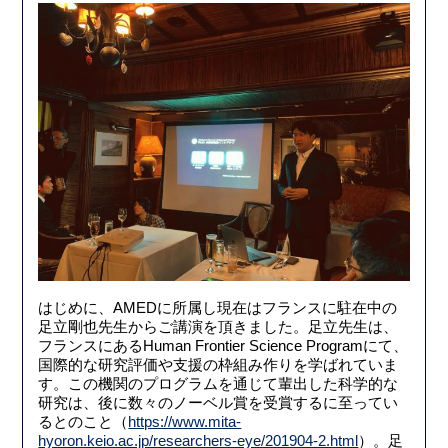
はじめに、AMEDに所属し現在はフランスに駐在中の
足立剛也先生からご講演を頂きました。足立先生は、
フランスにあるHuman Frontier Science Programにて、
国際的な研究評価や支援の枠組み作りを学ばれていま
す。この機関のプログラムを通じて輩出した科学的な
研究は、後に数々のノーベル賞を受賞するに至ってい
るとのこと（
https://www.mita-
hyoron.keio.ac.jp/researchers-eye/201904-2.html
）。足